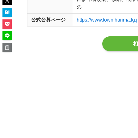
の
公式公募ページ
https://www.town.harima.lg.
相