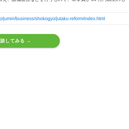
jp/jumin/business/shokogyo/jutaku-reform/index.html
談してみる →