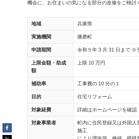
機会に、お住まいの気になる部分の改修をご検討
地域
兵庫県
実施機関
播磨町
申請期間
令和５年 3 月 31 日ま
上限金額・助成
上限 10 万円
額
補助率
工事費の 10 分の１
目的
住宅リフォーム
対象経費
詳細はホームページを確認
対象事業者
町内に住民登録又は外国人
施工
により増改築、修繕、模様替